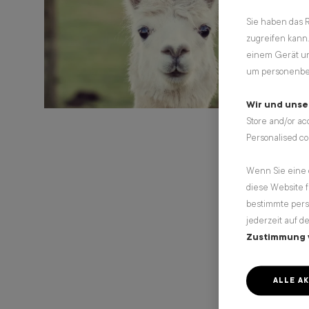
Sie haben das 
zugreifen kann.
einem Gerät und
um personenbe
Wir und unse
Store and/or ac
Personalised c
Wenn Sie eine 
diese Website 
bestimmte perso
jederzeit auf d
Zustimmung 
ALLE A