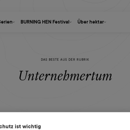
Serien
BURNING HEN Festival
Über hektar
DAS BESTE AUS DER RUBRIK
Unternehmertum
Luger Sabrina
6.9.2022
chutz ist wichtig