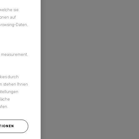
welche sie
ionen auf
 Browsing-Daten,
ing measurement,
kies durch
nn stehen Ihnen
stellungen
fläche
ufen.
TIONEN