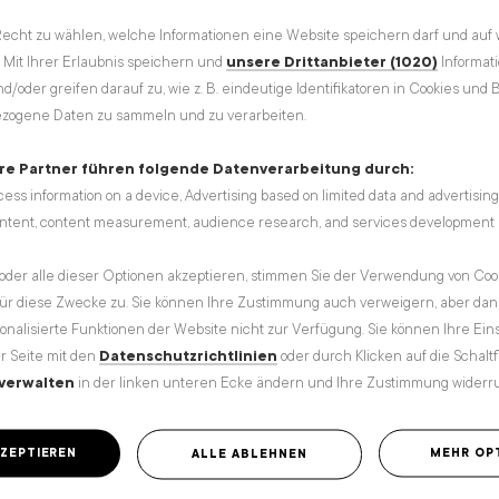
Sind Alpakas die
Recht zu wählen, welche Informationen eine Website speichern darf und auf 
wahren Goldesel?
 Mit Ihrer Erlaubnis speichern und
unsere Drittanbieter (1020)
Informat
/oder greifen darauf zu, wie z. B. eindeutige Identifikatoren in Cookies und
zogene Daten zu sammeln und zu verarbeiten.
Nicht nur in den Anden machen Alpakas eine gute
Figur, auch in heimischen Wiesen und Hängen grasen
re Partner führen folgende Datenverarbeitung durch:
sie gerne. Nachdem Chile 1984 und Peru 1991 den
cess information on a device, Advertising based on limited data and advertis
Export von Alpakas erlaubten, erobern sie auch die
ontent, content measurement, audience research, and services development
Alpenrepublik. Der Grund: sie sind wahre Goldesel.
in
Landwirtschaft
,
Dorfleben
oder alle dieser Optionen akzeptieren, stimmen Sie der Verwendung von Coo
für diese Zwecke zu. Sie können Ihre Zustimmung auch verweigern, aber da
nalisierte Funktionen der Website nicht zur Verfügung. Sie können Ihre Ein
er Seite mit den
Datenschutzrichtlinien
oder durch Klicken auf die Schalt
verwalten
in der linken unteren Ecke ändern und Ihre Zustimmung widerr
MEHR LADEN
KZEPTIEREN
MEHR OP
ALLE ABLEHNEN