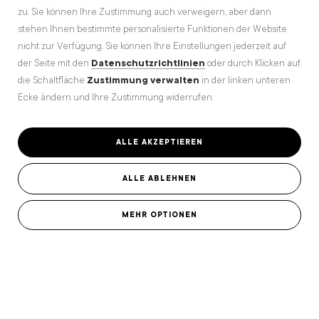
zu. Sie können Ihre Zustimmung auch verweigern, aber dann
stehen Ihnen bestimmte personalisierte Funktionen der Website
nicht zur Verfügung. Sie können Ihre Einstellungen jederzeit auf
der Seite mit den
Datenschutzrichtlinien
oder durch Klicken auf
die Schaltfläche
Zustimmung verwalten
in der linken unteren
Ecke ändern und Ihre Zustimmung widerrufen.
ALLE AKZEPTIEREN
ALLE ABLEHNEN
MEHR OPTIONEN