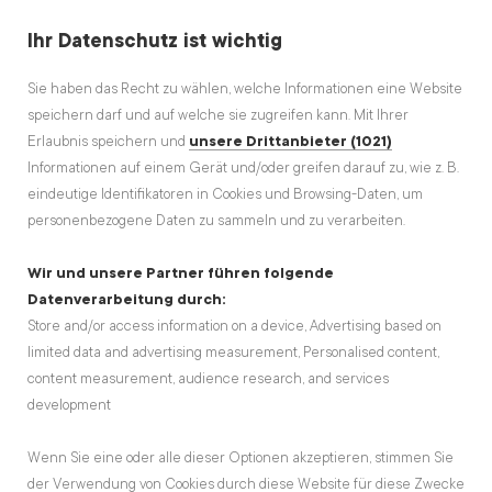
Ihr Datenschutz ist wichtig
Sie haben das Recht zu wählen, welche Informationen eine Website
speichern darf und auf welche sie zugreifen kann. Mit Ihrer
Erlaubnis speichern und
unsere Drittanbieter (1021)
Informationen auf einem Gerät und/oder greifen darauf zu, wie z. B.
BURNING HEN Festival 2023:
eindeutige Identifikatoren in Cookies und Browsing-Daten, um
Der Abend
personenbezogene Daten zu sammeln und zu verarbeiten.
Wir und unsere Partner führen folgende
Koppitsch Anja
22.10.2023
Datenverarbeitung durch:
Store and/or access information on a device, Advertising based on
limited data and advertising measurement, Personalised content,
content measurement, audience research, and services
development
Wenn Sie eine oder alle dieser Optionen akzeptieren, stimmen Sie
der Verwendung von Cookies durch diese Website für diese Zwecke