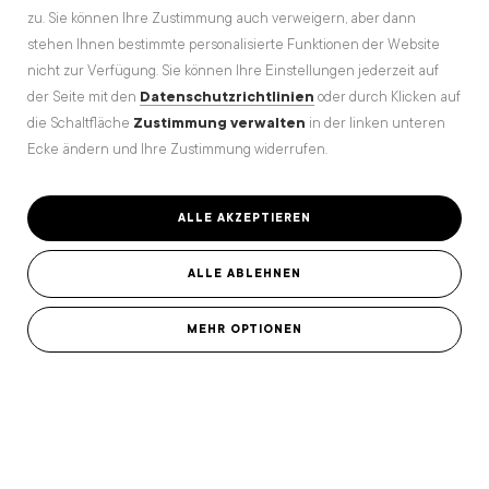
zu. Sie können Ihre Zustimmung auch verweigern, aber dann
stehen Ihnen bestimmte personalisierte Funktionen der Website
nicht zur Verfügung. Sie können Ihre Einstellungen jederzeit auf
der Seite mit den
Datenschutzrichtlinien
oder durch Klicken auf
die Schaltfläche
Zustimmung verwalten
in der linken unteren
Ecke ändern und Ihre Zustimmung widerrufen.
ALLE AKZEPTIEREN
ALLE ABLEHNEN
MEHR OPTIONEN